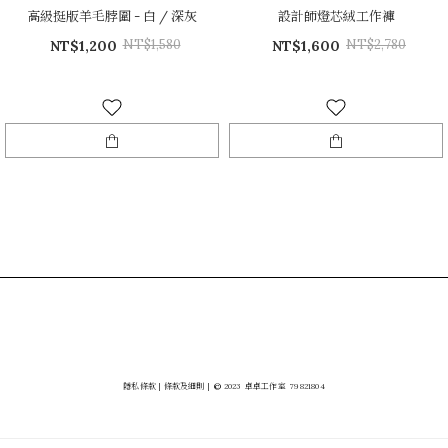
高級挺版羊毛脖圍 - 白 / 深灰
設計師燈芯絨工作褲
NT$1,580
NT$2,780
NT$1,200
NT$1,600
隱私條款
|
條款及細則
|
©
2023
卓卓工作室
79821804