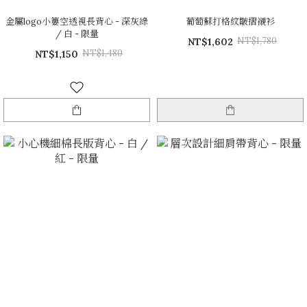
金屬logo小簍空透視長背心 - 深灰綠
葡萄蘇打格紋皺摺襯衫
/ 白 - 限量
NT$1,780
NT$1,602
NT$1,480
NT$1,150