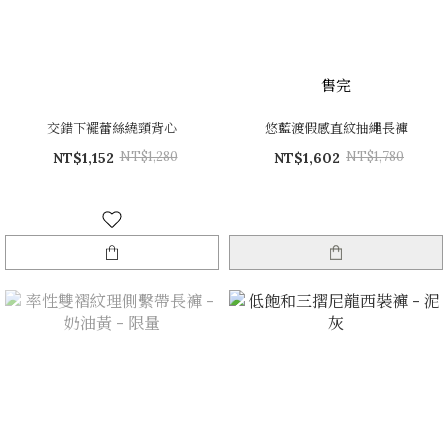
售完
交錯下襬蕾絲繞頸背心
悠藍渡假感直紋抽繩長褲
NT$1,280
NT$1,780
NT$1,152
NT$1,602