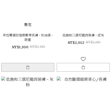
售完
率性雙褶紋理側繫帶長褲 - 奶油黃 -
低飽和三摺尼龍西裝褲 - 泥灰
限量
NT$2,280
NT$2,052
NT$2,480
NT$1,300