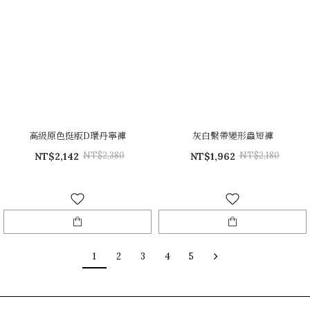
高級原色挺版D環丹寧褲
灰白繫帶變形蟲短褲
NT$2,380
NT$2,180
NT$2,142
NT$1,962
1
2
3
4
5