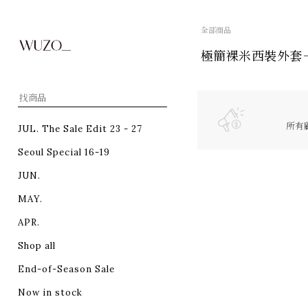
全部商品
極簡裸米西裝外套
所有
JUL. The Sale Edit 23 - 27
Seoul Special 16-19
JUN.
MAY.
APR.
Shop all
End-of-Season Sale
Now in stock