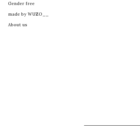
Gender free
made by WUZO__
About us