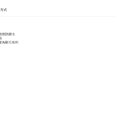
方式
微微防潑水
袋
裡為刷毛布料