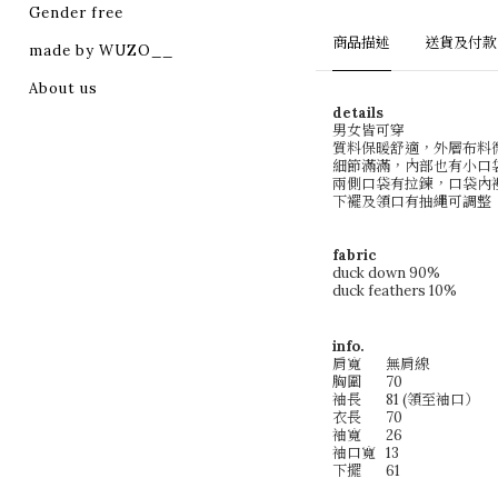
Gender free
商品描述
送貨及付款
made by WUZO__
About us
details
男女皆可穿
質料保暖舒適，外層布料
細節滿滿，內部也有小口
兩側口袋有拉鍊，口袋內
下襬及領口有抽繩可調整
fabric
duck down 90%
duck feathers 10%
info.
肩寬
無肩線
胸圍
70
袖長
81 (領至袖口）
衣長
70
袖寬
26
袖口寬
13
下擺
61