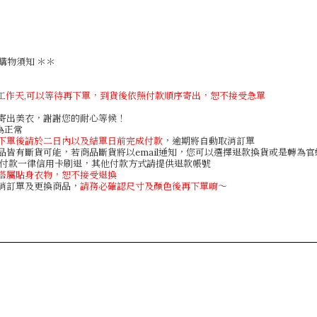
購物須知 ＊＊
個工作天,可以等待再下單，到貨後依照付款順序寄出，恕不接受急單
速寄出美衣，謝謝您的耐心等候！
差為正常
下單後請於二日內以及結單日前完成付款
，逾期將自動取消訂單
商品皆有斷貨可能，若商品斷貨將以email通知，您可以選擇退款換貨或是轉為
用卡付款一律信用卡刷退，其他付款方式請提供退款帳號
搭屬貼身衣物，恕不接受退換
取消訂單及更換商品，
請務必確認尺寸及顏色後再下單唷
～