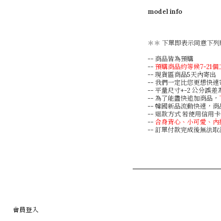
model info
＊＊ 下單即表示同意下列
-- 商品皆為預購
--
預購商品約等候7-21
-- 現貨區商品5天內寄出
-- 我們一定比您更想快
-- 平量尺寸+-2 公分誤
-- 為了能盡快追加商品，
-- 韓國新品流動快速，
-- 退款方式 若使用信
--
合身背心、小可愛、內
-- 訂單付款完成後無法
會員登入