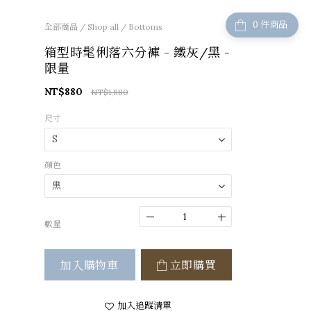
件商品
全部商品
/
Shop all
/
Bottoms
箱型時髦俐落六分褲 - 鐵灰/黑 -
限量
NT$880
NT$1,880
尺寸
顏色
數量
加入購物車
立即購買
加入追蹤清單