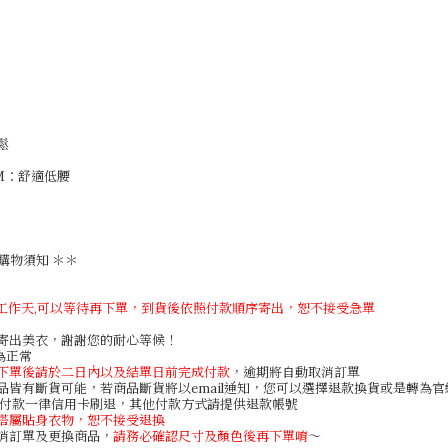
圍鬆
著M：舒適低腰
購物須知 ＊＊
個工作天,可以等待再下單，到貨後依照付款順序寄出，恕不接受急單
速寄出美衣，謝謝您的耐心等候！
差為正常
下單後請於二日內以及結單日前完成付款
，逾期將自動取消訂單
商品皆有斷貨可能，若商品斷貨將以email通知，您可以選擇退款換貨或是轉為
用卡付款一律信用卡刷退，其他付款方式請提供退款帳號
搭屬貼身衣物，恕不接受退換
取消訂單及更換商品，
請務必確認尺寸及顏色後再下單唷
～