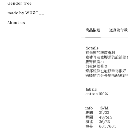
Gender free
made by WUZO__
About us
商品描述
送貨及付款
details
有挺度的親膚棉料
寬褲耳及寬腰頭的設計顯
腰臀微偏小
剪裁俐落修身
臀部線條也能修飾得很好
過膝的六分長度搭配涼鞋
fabric
cotton 100%
info S/M
腰圍
31/33
臀圍
49/51.5
褲襠
36/36
褲長
60.5/60.5