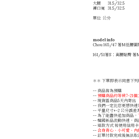
大腿
31.5/32.5
褲口寬
31.5/32.5
單位 公分
model info
Chou 165/47 著M低腰
161/51著S：高腰貼臀 
＊＊ 下單即表示同意下列
-- 商品皆為預購
--
預購商品約等候7-21
-- 現貨區商品5天內寄出
-- 我們一定比您更想快
-- 平量尺寸+-2 公分誤
-- 為了能盡快追加商品，
-- 韓國新品流動快速，
-- 退款方式 若使用信
--
合身背心、小可愛、內
-- 訂單付款完成後無法