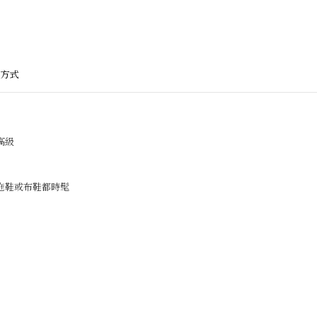
方式
高級
拖鞋或布鞋都時髦