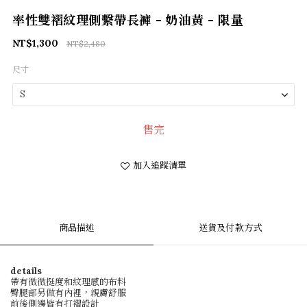
率性雙褶紋理側繫帶長褲 - 奶油黃 - 限量
NT$1,300
NT$2,480
尺寸
售完
加入追蹤清單
商品描述
送貨及付款方式
details
帶有微微挺度和紋理感的布料
臀腿部另做有內裡，親膚舒服
前後側邊皆有打褶設計