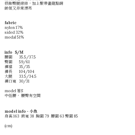
修飾臀腿線條，加上繫帶畫龍點睛
帥氣又非常漂亮
fabric
nylon 17%
sided 32%
modal 51%
info S/M
腰圍
35.5/37.5
臀圍
59/61
褲襠
35/35
褲長
104/104
大腿
33.5/34.5
褲口寬
30/31
model 著S
中低腰， 腰臀有空間
model info -
小魚
身高 163 肩寬 38 胸圍 79 腰圍 63 臀圍 85
(cm)