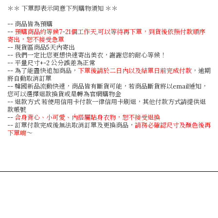
＊＊ 下單即表示同意下列購物須知 ＊＊
-- 商品皆為預購
--
預購商品約等候7-21個工作天,可以等待再下單，到貨後依照付款順序
寄出，恕不接受急單
-- 現貨區商品5天內寄出
-- 我們一定比您更想快速寄出美衣，謝謝您的耐心等候！
-- 平量尺寸+-2 公分誤差為正常
-- 為了能盡快追加商品，
下單後請於二日內以及結單日前完成付款
，逾期
將自動取消訂單
-- 韓國新品流動快速，商品皆有斷貨可能，若商品斷貨將以email通知，
您可以選擇退款換貨或是轉為官網購物金
-- 退款方式 若使用信用卡付款一律信用卡刷退，其他付款方式請提供退
款帳號
--
合身背心、小可愛、內搭屬貼身衣物，恕不接受退換
-- 訂單付款完成後無法取消訂單及更換商品，
請務必確認尺寸及顏色後再
下單唷
～