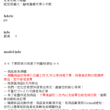
皮革柔軟不摩腳
版型微偏大，
腳板偏瘦可帶小半號
fabric
pu
info
跟高
1
model info
＊＊ 下單即表示同意下列購物須知 ＊＊
-- 商品皆為預購
--
預購商品約等候7-21個工作天,可以等待再下單，到貨後依照付款順序
寄出，恕不接受急單
-- 現貨區商品5天內寄出
-- 我們一定比您更想快速寄出美衣，謝謝您的耐心等候！
-- 平量尺寸+-2 公分誤差為正常
-- 為了能盡快追加商品，
下單後請於二日內以及結單日前完成付款
，逾期
將自動取消訂單
-- 韓國新品流動快速，商品皆有斷貨可能，若商品斷貨將以email通知，
您可以選擇退款換貨或是轉為官網購物金