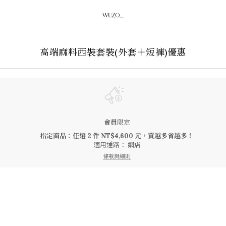
高端麻料西裝套裝(外套＋短褲)優惠
會員
限定
指定商品：任選 2 件 NT$4,600 元，買越多省越多！
適用通路：
網店
條款與細則