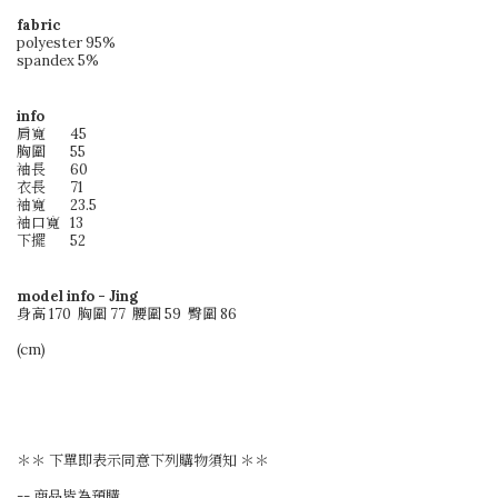
fabric
polyester 95%
spandex 5%
info
肩寬
45
胸圍
55
袖長
60
衣長
71
袖寬
23.5
袖口寬
13
下擺
52
model info
- Jing
身高 170 胸圍 77 腰圍 59 臀圍 86
(cm)
＊＊ 下單即表示同意下列購物須知 ＊＊
-- 商品皆為預購