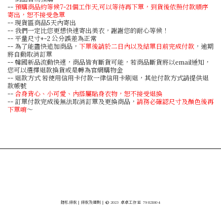
--
預購商品約等候7-21個工作天,可以等待再下單，到貨後依照付款順序
寄出，恕不接受急單
-- 現貨區商品5天內寄出
-- 我們一定比您更想快速寄出美衣，謝謝您的耐心等候！
-- 平量尺寸+-2 公分誤差為正常
-- 為了能盡快追加商品，
下單後請於二日內以及結單日前完成付款
，逾期
將自動取消訂單
-- 韓國新品流動快速，商品皆有斷貨可能，若商品斷貨將以email通知，
您可以選擇退款換貨或是轉為官網購物金
-- 退款方式 若使用信用卡付款一律信用卡刷退，其他付款方式請提供退
款帳號
--
合身背心、小可愛、內搭屬貼身衣物，恕不接受退換
-- 訂單付款完成後無法取消訂單及更換商品，
請務必確認尺寸及顏色後再
下單唷
～
隱私條款
|
條款及細則
|
©
2023
卓卓工作室
79821804