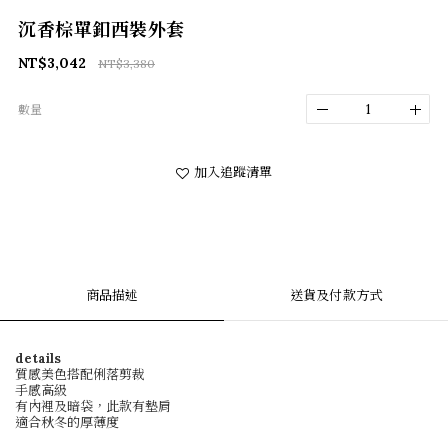
沉香棕單釦西裝外套
NT$3,042
NT$3,380
數量
加入追蹤清單
商品描述
送貨及付款方式
details
質感美色搭配俐落剪裁
手感高級
有內裡及暗袋，此款有墊肩
適合秋冬的厚薄度