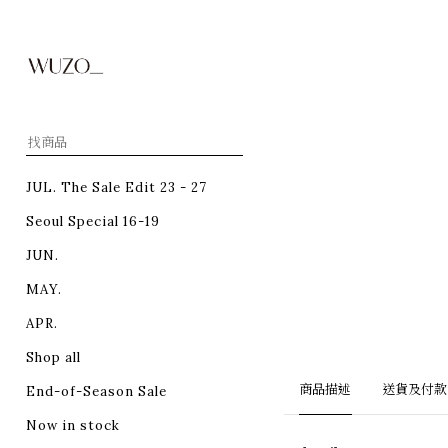
JUL. The Sale Edit 23 - 27
Seoul Special 16-19
JUN.
MAY.
APR.
Shop all
商品描述
送貨及付款
End-of-Season Sale
Now in stock