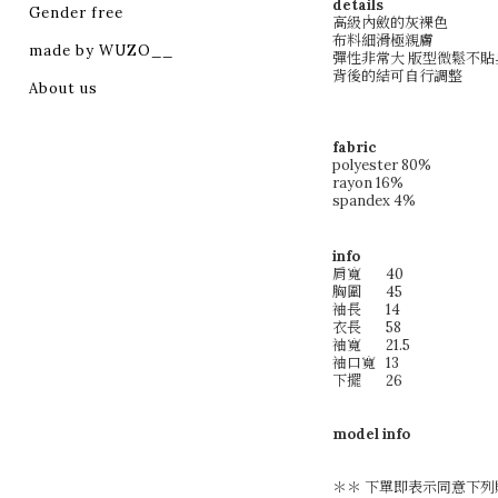
details
Gender free
高級內斂的灰裸色
布料細滑極親膚
made by WUZO__
彈性非常大 版型微鬆不貼
背後的結可自行調整
About us
fabric
polyester 80%
rayon 16%
spandex 4%
info
肩寬
40
胸圍
45
袖長
14
衣長
58
袖寬
21.5
袖口寬
13
下擺
26
model info
＊＊ 下單即表示同意下列