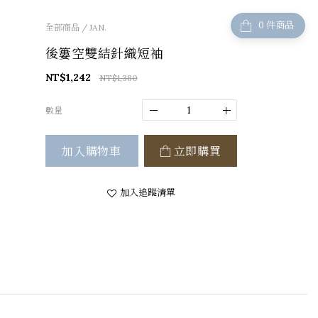
件商品
全部商品
/
JAN.
後簍空雙結針織短袖
NT$1,242
NT$1,380
數量
加入購物車
立即購買
加入追蹤清單