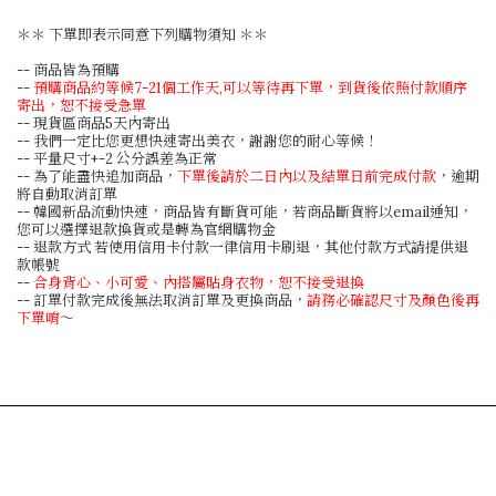
＊＊ 下單即表示同意下列購物須知 ＊＊
-- 商品皆為預購
--
預購商品約等候7-21個工作天,可以等待再下單，到貨後依照付款順序
寄出，恕不接受急單
-- 現貨區商品5天內寄出
-- 我們一定比您更想快速寄出美衣，謝謝您的耐心等候！
-- 平量尺寸+-2 公分誤差為正常
-- 為了能盡快追加商品，
下單後請於二日內以及結單日前完成付款
，逾期
將自動取消訂單
-- 韓國新品流動快速，商品皆有斷貨可能，若商品斷貨將以email通知，
您可以選擇退款換貨或是轉為官網購物金
-- 退款方式 若使用信用卡付款一律信用卡刷退，其他付款方式請提供退
款帳號
--
合身背心、小可愛、內搭屬貼身衣物，恕不接受退換
-- 訂單付款完成後無法取消訂單及更換商品，
請務必確認尺寸及顏色後再
下單唷
～