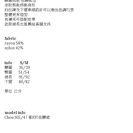
腰圍微鬆 低腰版型
傘狀剪裁修飾身形
斜拉鍊及下襬車線設計可以看出低調巧思
整體更有造型
有褲耳可搭配皮帶
此款裙長也推薦給高個女孩
fabric
rayon 58%
nylon 42%
info S/M
腰圍
36/39
臀圍
51/54
裙長
91/92
下擺
80/82
單位 公分
model info
Chou 165/47
著S於低腰處