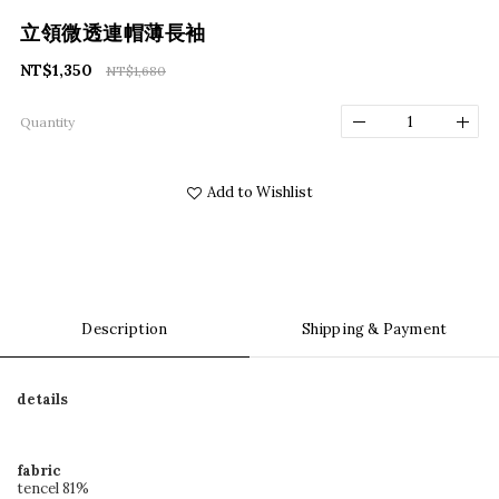
立領微透連帽薄長袖
NT$1,350
NT$1,680
Quantity
Add to Wishlist
Description
Shipping & Payment
details
fabric
tencel 81%