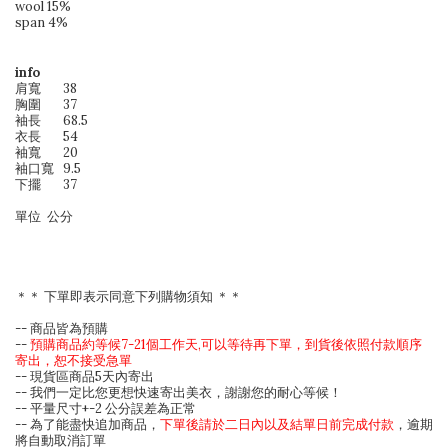
wool 15%
span 4%
info
肩寬
38
胸圍
37
袖長
68.5
衣長
54
袖寬
20
袖口寬
9.5
下擺
37
單位 公分
＊＊ 下單即表示同意下列購物須知 ＊＊
-- 商品皆為預購
--
預購商品約等候7-21個工作天,可以等待再下單，到貨後依照付款順序
寄出，恕不接受急單
-- 現貨區商品5天內寄出
-- 我們一定比您更想快速寄出美衣，謝謝您的耐心等候！
-- 平量尺寸+-2 公分誤差為正常
-- 為了能盡快追加商品，
下單後請於二日內以及結單日前完成付款
，逾期
將自動取消訂單