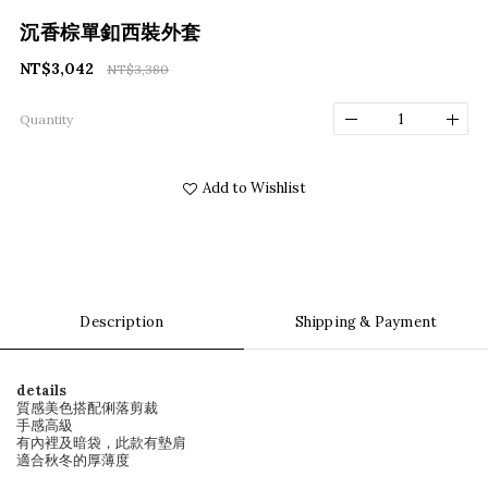
沉香棕單釦西裝外套
NT$3,042
NT$3,380
Quantity
Add to Wishlist
Description
Shipping & Payment
details
質感美色搭配俐落剪裁
手感高級
有內裡及暗袋，此款有墊肩
適合秋冬的厚薄度