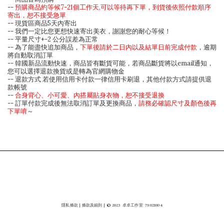
--
預購商品約等候7-21個工作天,可以等待再下單，到貨後依照付款順序
寄出，恕不接受急單
-- 現貨區商品5天內寄出
-- 我們一定比您更想快速寄出美衣，謝謝您的耐心等候！
-- 平量尺寸+-2 公分誤差為正常
-- 為了能盡快追加商品，
下單後請於二日內以及結單日前完成付款
，逾期
將自動取消訂單
-- 韓國新品流動快速，商品皆有斷貨可能，若商品斷貨將以email通知，
您可以選擇退款換貨或是轉為官網購物金
-- 退款方式 若使用信用卡付款一律信用卡刷退，其他付款方式請提供退
款帳號
--
合身背心、小可愛、內搭屬貼身衣物，恕不接受退換
-- 訂單付款完成後無法取消訂單及更換商品，
請務必確認尺寸及顏色後再
下單唷
～
隱私條款
|
條款及細則
|
©
2023
卓卓工作室
79821804