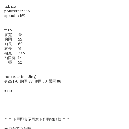
fabric
polyester 95%
spandex 5%
info
肩寬
45
胸圍
55
袖長
60
衣長
71
袖寬
23.5
袖口寬
13
下擺
52
model info
- Jing
身高 170 胸圍 77 腰圍 59 臀圍 86
(cm)
＊＊ 下單即表示同意下列購物須知 ＊＊
-- 商品皆為預購