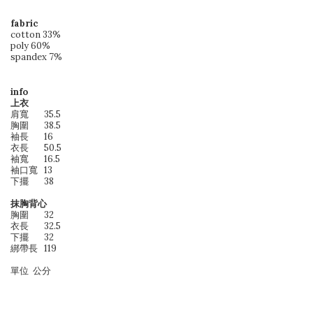
fabric
cotton 33%
poly 60%
spandex 7%
info
上衣
肩寬
35.5
胸圍
38.5
袖長
16
衣長
50.5
袖寬
16.5
袖口寬
13
下擺
38
抹胸背心
胸圍
32
衣長
32.5
下擺
32
綁帶長
119
單位 公分