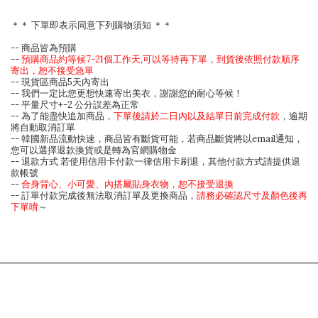
＊＊ 下單即表示同意下列購物須知 ＊＊
-- 商品皆為預購
--
預購商品約等候7-21個工作天,可以等待再下單，到貨後依照付款順序
寄出，恕不接受急單
-- 現貨區商品5天內寄出
-- 我們一定比您更想快速寄出美衣，謝謝您的耐心等候！
-- 平量尺寸+-2 公分誤差為正常
-- 為了能盡快追加商品，
下單後請於二日內以及結單日前完成付款
，逾期
將自動取消訂單
-- 韓國新品流動快速，商品皆有斷貨可能，若商品斷貨將以email通知，
您可以選擇退款換貨或是轉為官網購物金
-- 退款方式 若使用信用卡付款一律信用卡刷退，其他付款方式請提供退
款帳號
--
合身背心、小可愛、內搭屬貼身衣物，恕不接受退換
-- 訂單付款完成後無法取消訂單及更換商品，
請務必確認尺寸及顏色後再
下單唷
～