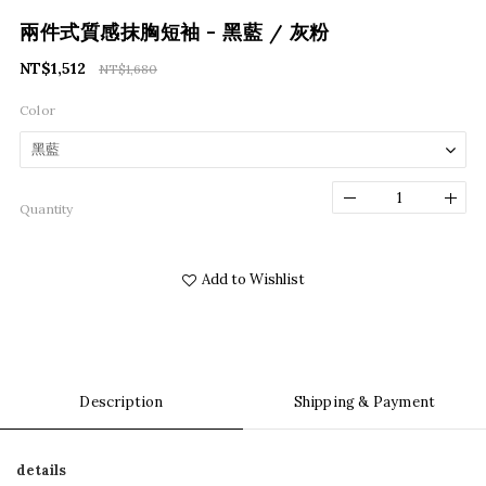
兩件式質感抹胸短袖 - 黑藍 / 灰粉
NT$1,512
NT$1,680
Color
Quantity
Add to Wishlist
Description
Shipping & Payment
details